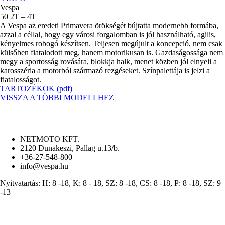
Vespa
50 2T – 4T
A Vespa az eredeti Primavera örökségét bújtatta modernebb formába,
azzal a céllal, hogy egy városi forgalomban is jól használható, agilis,
kényelmes robogó készítsen. Teljesen megújult a koncepció, nem csak
külsőben fiatalodott meg, hanem motorikusan is. Gazdaságossága nem
megy a sportosság rovására, blokkja halk, menet közben jól elnyeli a
karosszéria a motorból származó rezgéseket. Színpalettája is jelzi a
fiatalosságot.
TARTOZÉKOK
(pdf)
VISSZA A TÖBBI MODELLHEZ
NETMOTO KFT.
2120 Dunakeszi, Pallag u.13/b.
+36-27-548-800
info@vespa.hu
Nyitvatartás: H: 8 -18, K: 8 - 18, SZ: 8 -18, CS: 8 -18, P: 8 -18, SZ: 9
-13