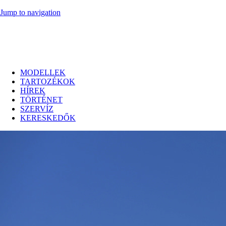
Jump to navigation
MODELLEK
TARTOZÉKOK
HÍREK
TÖRTÉNET
SZERVÍZ
KERESKEDŐK