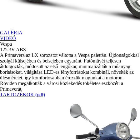
GALÉRIA
VIDEÓ
Vespa
125 3V ABS
A Primavera az LX sorozatot váltotta a Vespa palettán. Újdonságokkal
szolgál külsejében és belsejében egyaránt. Futóművét teljesen
átdolgozták, módosult az első lengőkar, minimalizálták a műanyag
borításokat, világítása LED-es fényforrásokat kombinál, növelték az
ülésméretet, így komfortosabban érezzük magunkat a motoron.
Röviden megalkották a városi közlekedés tökéletes eszközét: a
Primaverát.
TARTOZÉKOK
(pdf)