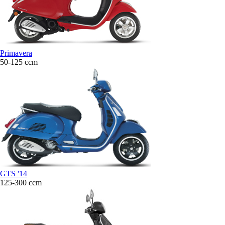
Primavera
50-125 ccm
GTS '14
125-300 ccm